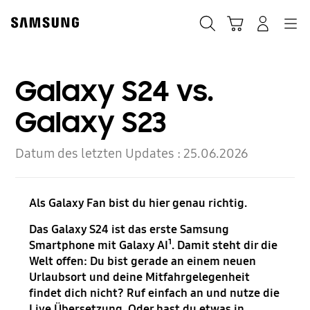
Skip
Skip
to
to
Suchen
Warenkorb
Anmelden
Navigation
content
accessibility
help
Galaxy S24 vs.
Galaxy S23
Datum des letzten Updates :
25.06.2026
Als Galaxy Fan bist du hier genau richtig.
Das Galaxy S24 ist das erste Samsung
Smartphone mit Galaxy AI¹. Damit steht dir die
Welt offen: Du bist gerade an einem neuen
Urlaubsort und deine Mitfahrgelegenheit
findet dich nicht? Ruf einfach an und nutze die
Live Übersetzung. Oder hast du etwas in