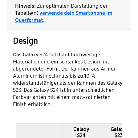
Hinweis:
Zur optimalen Darstellung der
Tabelle(n)
verwende dein Smartphone im
Querformat
.
Design
Das Galaxy S24 setzt auf hochwertige
Materialien und ein schlankes Design mit
abgerundeter Form. Der Rahmen aus Armor-
Aluminum ist nochmals bis zu 10 %
widerstandsfähiger als der Rahmen des Galaxy
S23. Das Galaxy S24 ist in unterschiedlichen
Farbvarianten mit einem matt-satinierten
Finish erhältlich.
Galaxy
Galaxy
Samsung Galaxy S24 und S23 im Vergleich - Design
S24
S23