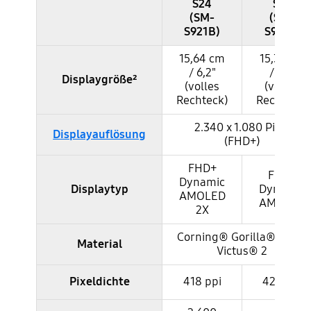
S24
S23
(SM-
(SM-
S921B)
S911B)
15,64 cm
15,39 cm
/ 6,2"
/ 6,1“
Displaygröße²
(volles
(volles
Rechteck)
Rechteck)
2.340 x 1.080 Pixel
Displayauflösung
(FHD+)
FHD+
FHD+
Dynamic
Displaytyp
Dynamic
AMOLED
AMOLED
2X
Corning® Gorilla® Glass
Material
Victus® 2
Pixeldichte
418 ppi
425 ppi