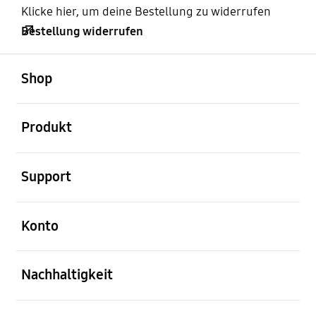
Klicke hier, um deine Bestellung zu widerrufen
Bestellung widerrufen
öffnen
Footer Navigation
Shop
öffnen
Produkt
öffnen
Support
öffnen
Konto
öffnen
Nachhaltigkeit
öffnen