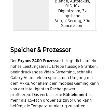
Blende, Autofokus,
Blen
OIS, 10x
Digitalzoom, 3x
Di
optische
Vergrößerung, 30x
Verg
Space Zoom
Speicher & Prozessor
Der
Exynos 2400 Prozessor
bringt dich auf ein
hohes Leistungslevel. Erlebe flüssige Grafiken,
beeindruckendes Video-Streaming, schnelle
Galaxy AI und einen sparsamen Umgang mit
dem Akku. Vor allem dein mobiles Gaming kann
von der intelligenten Rechenpower
profitieren. Das verbesserte
Kühlelement
ist
mehr als 1,5-fach größer als zuvor und kann
helfen, die Temperatur niedrig zu halten.