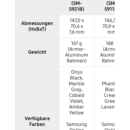
(SM-
(SM-
S921B)
S911B)
147,0 x
146,3 x
Abmessungen
70,6 x
70,9 x 7,6
(HxBxT)
7,6 mm
mm
167 g
168 g
(Armor-
(Armor-
Gewicht
Aluminum
Aluminum
Rahmen)
Rahmen)
Onyx
Black,
Marble
Phantom
Gray,
Black,
Cobald
Cream,
Violet,
Green,
Amber
Lavender
Yellow
Verfügbare
Farben
Samsung
Samsung