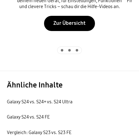
deinem neuen Gerät, für Einstellungen, Funktionen
Firmw
und clevere Tricks – schau dir die Hilfe-Videos an.
Zur Übersicht
Indicator 1
Indicator 2
Indicator 3
Ähnliche Inhalte
Galaxy S24 vs. S24+ vs. S24 Ultra
Galaxy S24 vs. S24 FE
Vergleich: Galaxy S23 vs. S23 FE