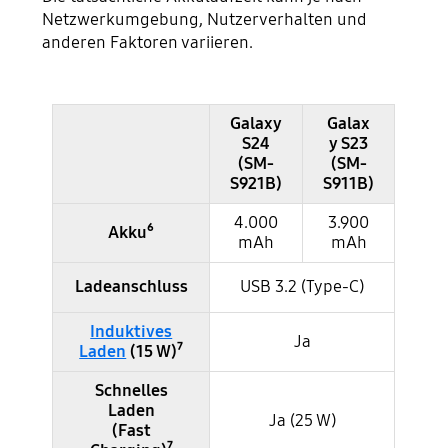
Netzwerkumgebung, Nutzerverhalten und
anderen Faktoren variieren.
Galaxy
Galax
S24
y S23
Samsung Galaxy S24 und S23 im Vergleich - Akku & Laden
(SM-
(SM-
S921B)
S911B)
4.000
3.900
Akku⁶
mAh
mAh
Ladeanschluss
USB 3.2 (Type-C)
Induktives
Ja
Laden
(15 W)⁷
Schnelles
Laden
Ja (25 W)
(Fast