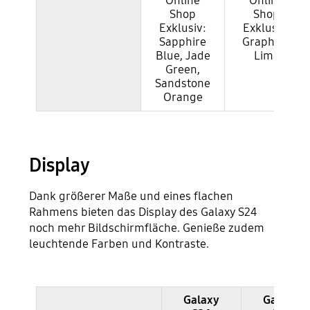
Online
Online
Shop
Shop
Exklusiv:
Exklusiv:
Sapphire
Graphite,
Blue, Jade
Lime
Green,
Sandstone
Orange
Display
Dank größerer Maße und eines flachen
Rahmens bieten das Display des Galaxy S24
noch mehr Bildschirmfläche. Genieße zudem
leuchtende Farben und Kontraste.
Galaxy
Galaxy
Samsung Galaxy S24 und S23 im Vergleich - Display