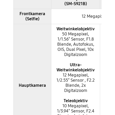
(SM-S921B)
Samsung Galaxy S24 und S23 im Vergleich - Kamera
Frontkamera
12 Megapixel (F2.
(Selfie)
Weitwinkelobjektiv
Weit
50 Megapixel,
5
1/1.56“ Sensor, F1.8
1/1.
Blende, Autofokus,
Blen
OIS, Dual Pixel, 10x
OIS,
Digitalzoom
D
Ultra-
Weitwinkelobjektiv
Weit
12 Megapixel,
1
1/2.55“ Sensor , F2.2
1/2.5
Hauptkamera
Blende, 2x
Digitalzoom
Teleobjektiv
T
10 Megapixel,
1
1/3.94“ Sensor, F2.4
1/3.