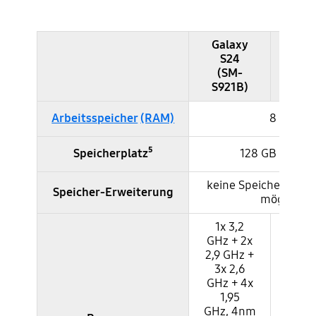
Galaxy
S24
Gal
Samsung Galaxy S24 und S23 im Vergleich - Speicher & Prozessor
(SM-
(SM
S921B)
Arbeitsspeicher
(RAM)
8 GB
Speicherplatz⁵
128 GB / 256 
keine Speicher-Erw
Speicher-Erweiterung
möglich
1x 3,2
GHz + 2x
2,9 GHz +
1x 3,
3x 2,6
4x 2
GHz + 4x
3x 2
1,95
4nm
GHz, 4nm