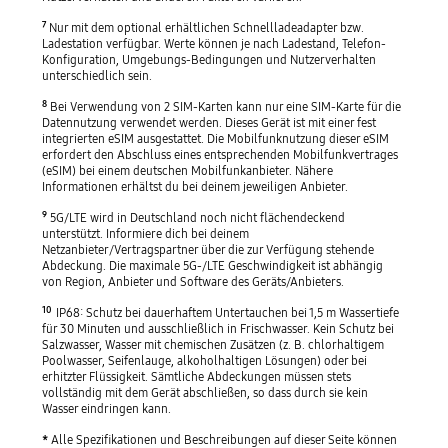
7
Nur mit dem optional erhältlichen Schnellladeadapter bzw.
Ladestation verfügbar. Werte können je nach Ladestand, Telefon-
Konfiguration, Umgebungs-Bedingungen und Nutzerverhalten
unterschiedlich sein.
8
Bei Verwendung von 2 SIM-Karten kann nur eine SIM-Karte für die
Datennutzung verwendet werden. Dieses Gerät ist mit einer fest
integrierten eSIM ausgestattet. Die Mobilfunknutzung dieser eSIM
erfordert den Abschluss eines entsprechenden Mobilfunkvertrages
(eSIM) bei einem deutschen Mobilfunkanbieter. Nähere
Informationen erhältst du bei deinem jeweiligen Anbieter.
9
5G/LTE wird in Deutschland noch nicht flächendeckend
unterstützt. Informiere dich bei deinem
Netzanbieter/Vertragspartner über die zur Verfügung stehende
Abdeckung. Die maximale 5G-/LTE Geschwindigkeit ist abhängig
von Region, Anbieter und Software des Geräts/Anbieters.
10
IP68: Schutz bei dauerhaftem Untertauchen bei 1,5 m Wassertiefe
für 30 Minuten und ausschließlich in Frischwasser. Kein Schutz bei
Salzwasser, Wasser mit chemischen Zusätzen (z. B. chlorhaltigem
Poolwasser, Seifenlauge, alkoholhaltigen Lösungen) oder bei
erhitzter Flüssigkeit. Sämtliche Abdeckungen müssen stets
vollständig mit dem Gerät abschließen, so dass durch sie kein
Wasser eindringen kann.
*
Alle Spezifikationen und Beschreibungen auf dieser Seite können