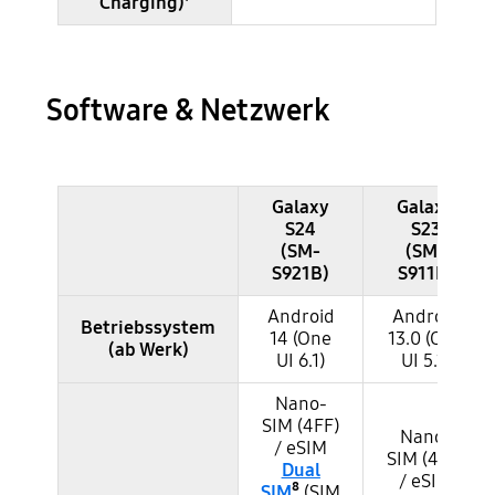
Charging)⁷
Software & Netzwerk
Galaxy
Galaxy
S24
S23
Samsung Galaxy S24 und S23 im Vergleich - Software & Netzwerk
(SM-
(SM-
S921B)
S911B)
Android
Android
Betriebssystem
14 (One
13.0 (One
(ab Werk)
UI 6.1)
UI 5.1)
Nano-
SIM (4FF)
Nano-
/ eSIM
SIM (4FF)
Dual
/ eSIM
SIM
⁸
(SIM