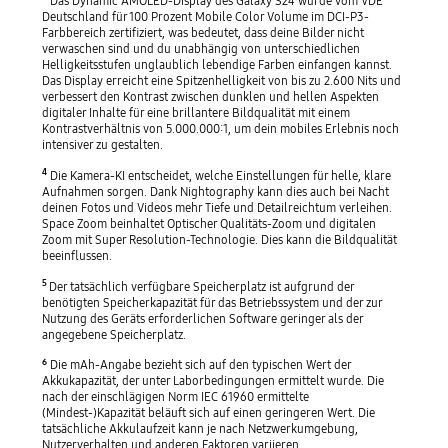
Das Dynamic AMOLED-Display des Galaxy S24 wurde vom VDE
Deutschland für 100 Prozent Mobile Color Volume im DCI-P3-
Farbbereich zertifiziert, was bedeutet, dass deine Bilder nicht
verwaschen sind und du unabhängig von unterschiedlichen
Helligkeitsstufen unglaublich lebendige Farben einfangen kannst.
Das Display erreicht eine Spitzenhelligkeit von bis zu 2.600 Nits und
verbessert den Kontrast zwischen dunklen und hellen Aspekten
digitaler Inhalte für eine brillantere Bildqualität mit einem
Kontrastverhältnis von 5.000.000:1, um dein mobiles Erlebnis noch
intensiver zu gestalten.
4
Die Kamera-KI entscheidet, welche Einstellungen für helle, klare
Aufnahmen sorgen. Dank Nightography kann dies auch bei Nacht
deinen Fotos und Videos mehr Tiefe und Detailreichtum verleihen.
Space Zoom beinhaltet Optischer Qualitäts-Zoom und digitalen
Zoom mit Super Resolution-Technologie. Dies kann die Bildqualität
beeinflussen.
5
Der tatsächlich verfügbare Speicherplatz ist aufgrund der
benötigten Speicherkapazität für das Betriebssystem und der zur
Nutzung des Geräts erforderlichen Software geringer als der
angegebene Speicherplatz.
6
Die mAh-Angabe bezieht sich auf den typischen Wert der
Akkukapazität, der unter Laborbedingungen ermittelt wurde. Die
nach der einschlägigen Norm IEC 61960 ermittelte
(Mindest-)Kapazität beläuft sich auf einen geringeren Wert. Die
tatsächliche Akkulaufzeit kann je nach Netzwerkumgebung,
Nutzerverhalten und anderen Faktoren variieren.