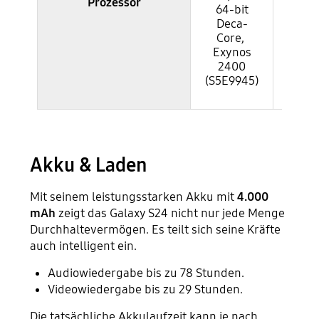
Prozessor
Oct
64-bit
Snap
Deca-
8 G
Core,
G
Exynos
(S
2400
(S5E9945)
Akku & Laden
Mit seinem leistungsstarken Akku mit
4.000
mAh
zeigt das Galaxy S24 nicht nur jede Menge
Durchhaltevermögen. Es teilt sich seine Kräfte
auch intelligent ein.
Audiowiedergabe bis zu 78 Stunden.
Videowiedergabe bis zu 29 Stunden.
Die tatsächliche Akkulaufzeit kann je nach