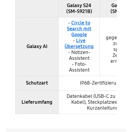
Galaxy S24
Galaxy S
(SM-S921B)
(SM-S911
Samsung Galaxy S24 und S23 im Vergleich - Features
-
Circle to
Search mit
Wird
Google
gegebenenf
-
Live
zu eine
Galaxy AI
Übersetzung
spätere
- Notizen-
Zeitpunk
Assistent
ermöglich
- Foto-
Assistent
Schutzart
IP68-Zertifizierung
¹⁰
Datenkabel (USB-C zu USB-C,
Lieferumfang
Kabel), Steckplatzwerkzeug
Kurzanleitung