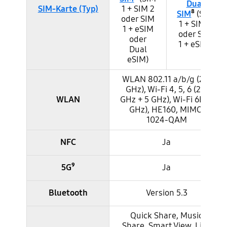
Dual
SIM-Karte (Typ)
1 + SIM 2
SIM
⁸
(SIM
oder SIM
1 + SIM 2
1 + eSIM
oder SIM
oder
1 + eSIM)
Dual
eSIM)
WLAN 802.11 a/b/g (2,4
GHz), Wi-Fi 4, 5, 6 (2,4
WLAN
GHz + 5 GHz), Wi-Fi 6E (6
GHz), HE160, MIMO,
1024-QAM
NFC
Ja
5G⁹
Ja
Bluetooth
Version 5.3
Quick Share, Music
Share, Smart View, Link