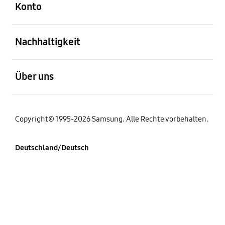
Konto
öffnen
Nachhaltigkeit
öffnen
Über uns
Copyright© 1995-2026 Samsung. Alle Rechte vorbehalten.
Deutschland/Deutsch