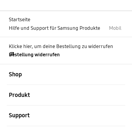
Startseite
Hilfe und Support für Samsung Produkte
Mobil
Klicke hier, um deine Bestellung zu widerrufen
Bestellung widerrufen
öffnen
Footer Navigation
Shop
öffnen
Produkt
öffnen
Support
öffnen