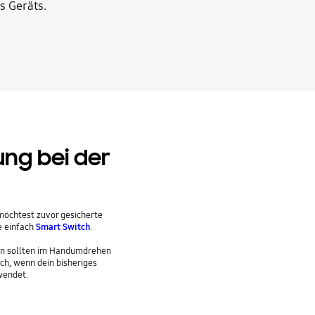
s Geräts.
ng bei der
öchtest zuvor gesicherte
e einfach
Smart Switch
.
gen sollten im Handumdrehen
ch, wenn dein bisheriges
wendet.