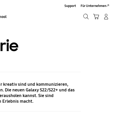
Support
Für Unternehmen
Suchen
Warenkorb
Anmelden/Sign-Up
hool
Suchen
rie
ir kreativ sind und kommunizieren,
n. Die neuen Galaxy S22/S22+ und das
erausholen kannst. Sie sind
 Erlebnis macht.