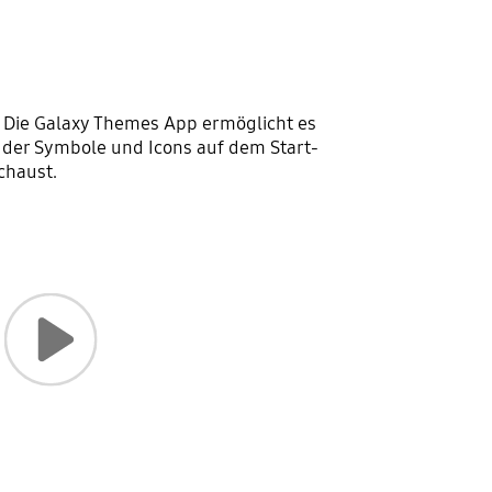
Die Galaxy Themes App ermöglicht es
 der Symbole und Icons auf dem Start-
chaust.
Spielt das Hilfevideo ab: Video wiedergeben