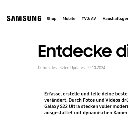
Skip
Skip
to
to
content
accessibility
help
Shop
Mobile
TV & AV
Haushaltsge
Entdecke d
Datum des letzten Updates :
22.10.2024
Erfasse, erstelle und teile deine be
verändert. Durch Fotos und Videos dr
Galaxy S22 Ultra stecken voller moder
ausgestattet mit dynamischen Kamera