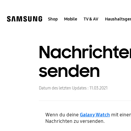
Skip
Skip
to
to
content
accessibility
help
Shop
Mobile
TV & AV
Haushaltsge
Nachrichte
senden
Datum des letzten Updates :
11.03.2021
Wenn du deine
Galaxy Watch
mit eine
Nachrichten zu versenden.