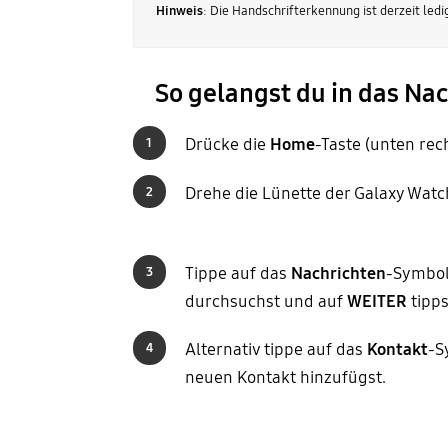
Hinweis
: Die Handschrifterkennung ist derzeit ledi
So gelangst du in das Na
Drücke die
Home
-Taste (unten rec
1
Drehe die Lünette der Galaxy Watc
2
Tippe auf das
Nachrichten
-Symbol
3
durchsuchst und auf
WEITER
tipps
Alternativ tippe auf das
Kontakt
-S
4
neuen Kontakt hinzufügst.