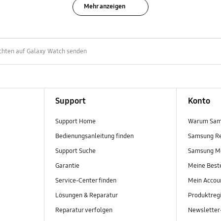
Mehr anzeigen
chten auf Galaxy Watch senden
Support
Konto
Support Home
Warum Sam
Bedienungsanleitung finden
Samsung R
Support Suche
Samsung M
Garantie
Meine Best
Service-Center finden
Mein Accou
Lösungen & Reparatur
Produktregi
Reparatur verfolgen
Newslette