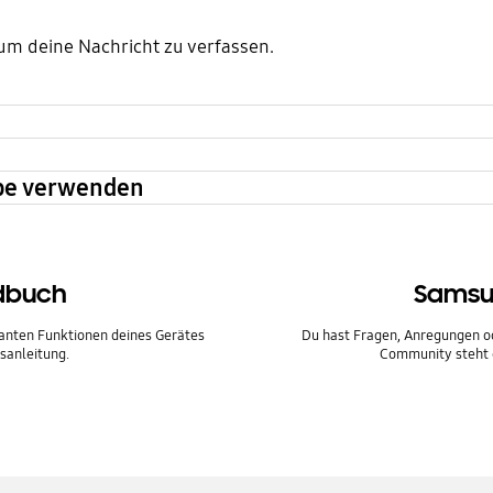
um deine Nachricht zu verfassen.
abe verwenden
dbuch
Samsu
santen Funktionen deines Gerätes
Du hast Fragen, Anregungen 
sanleitung.
Community steht d