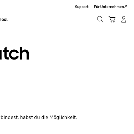
Support
Für Unternehmen
Suchen
Warenkorb
Anmelden/Sign-Up
hool
Suchen
atch
ndest, habst du die Möglichkeit,