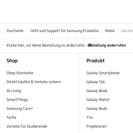
Startseite
Hilfe und Support für Samsung Produkte
Mobil
Nachri
Klicke hier, um deine Bestellung zu widerrufen
Bestellung widerrufen
Footer Navigation
Shop
Produkt
Shop-Startseite
Galaxy Smartphone
Direkt kaufen & Vorteile sichern
Galaxy Tab
AI Living
Galaxy Book
SmartThings
Galaxy Watch
Samsung Care+
Galaxy Buds
Tarife
TVs
Vorteile für Studierende
Projektoren