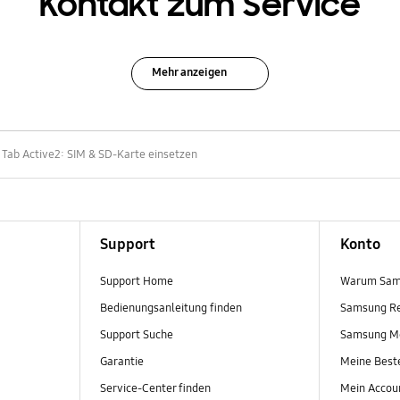
Kontakt zum Service
Mehr anzeigen
 Tab Active2: SIM & SD-Karte einsetzen
Support
Konto
Support Home
Warum Sam
Bedienungsanleitung finden
Samsung R
Support Suche
Samsung M
Garantie
Meine Best
Service-Center finden
Mein Accou