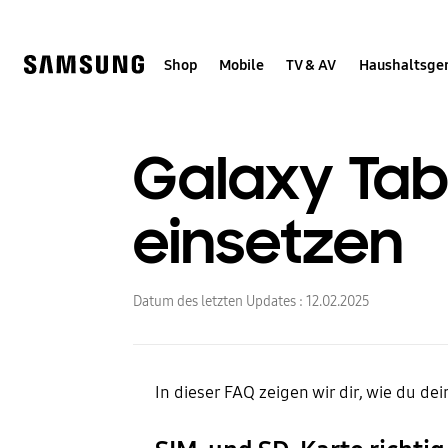
Skip
Skip
to
to
content
accessibility
help
Shop
Mobile
TV & AV
Haushaltsge
Galaxy Tab 
einsetzen
Datum des letzten Updates :
12.02.2025
In dieser FAQ zeigen wir dir, wie du de