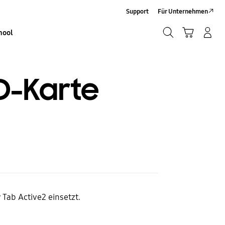
Support
Für Unternehmen
Suchen
Warenkorb
Anmelden/Sign-Up
hool
Suchen
D-Karte
 Tab Active2 einsetzt.