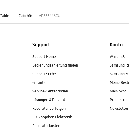
 Tablets
Zubehör
AB553446CU
Support
Konto
Support Home
Warum Sam
Bedienungsanleitung finden
Samsung R
Support Suche
Samsung M
Garantie
Meine Best
Service-Center finden
Mein Accou
Lösungen & Reparatur
Produktregi
Reparatur verfolgen
Newslette
EU-Vorgaben Elektronik
Reparaturkosten