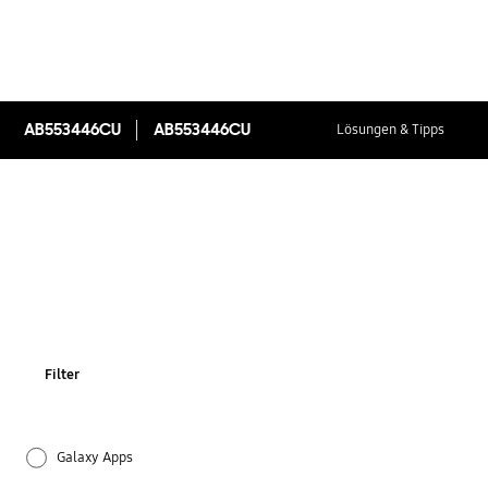
AB553446CU
AB553446CU
Lösungen & Tipps
Filter
Galaxy Apps