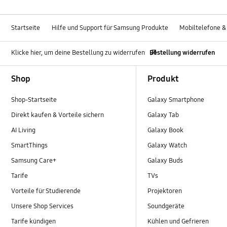
Startseite
Hilfe und Support für Samsung Produkte
Mobiltelefone &
Klicke hier, um deine Bestellung zu widerrufen
Bestellung widerrufen
Footer Navigation
Shop
Produkt
Shop-Startseite
Galaxy Smartphone
Direkt kaufen & Vorteile sichern
Galaxy Tab
AI Living
Galaxy Book
SmartThings
Galaxy Watch
Samsung Care+
Galaxy Buds
Tarife
TVs
Vorteile für Studierende
Projektoren
Unsere Shop Services
Soundgeräte
Tarife kündigen
Kühlen und Gefrieren