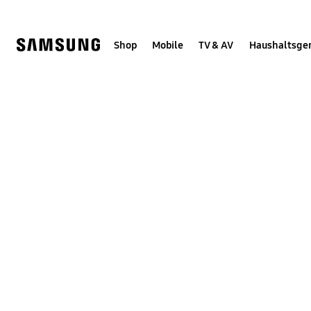
Skip
Skip
to
to
content
accessibility
help
Shop
Mobile
TV & AV
Haushaltsge