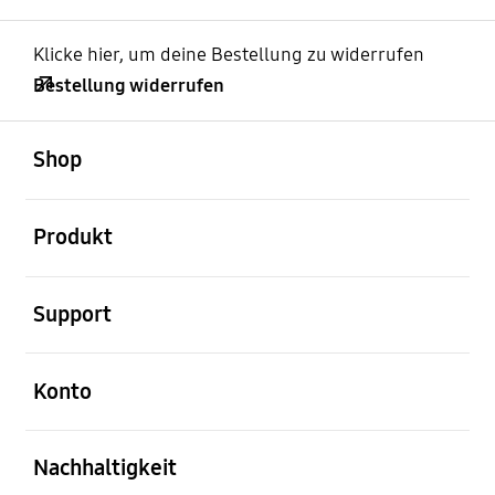
Klicke hier, um deine Bestellung zu widerrufen
Bestellung widerrufen
öffnen
Footer Navigation
Shop
öffnen
Produkt
öffnen
Support
öffnen
Konto
öffnen
Nachhaltigkeit