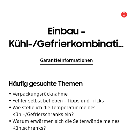
3
Service Hinweis
Einbau -
Kühl-/Gefrierkombination,
177,5 cm, C*, 264 ℓ, Weiß
Garantieinformationen
Häufig gesuchte Themen
Verpackungsrücknahme
Fehler selbst beheben - Tipps und Tricks
Wie stelle ich die Temperatur meines
Kühl-/Gefrierschranks ein?
Warum erwärmen sich die Seitenwände meines
Kühlschranks?