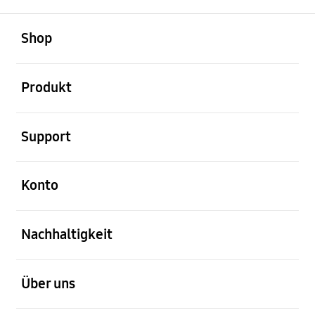
öffnen
Footer Navigation
Shop
öffnen
Produkt
öffnen
Support
öffnen
Konto
öffnen
Nachhaltigkeit
öffnen
Über uns