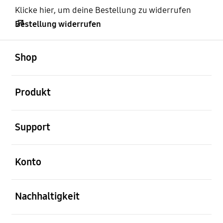
Klicke hier, um deine Bestellung zu widerrufen
Bestellung widerrufen
öffnen
Footer Navigation
Shop
öffnen
Produkt
öffnen
Support
öffnen
Konto
öffnen
Nachhaltigkeit
öffnen