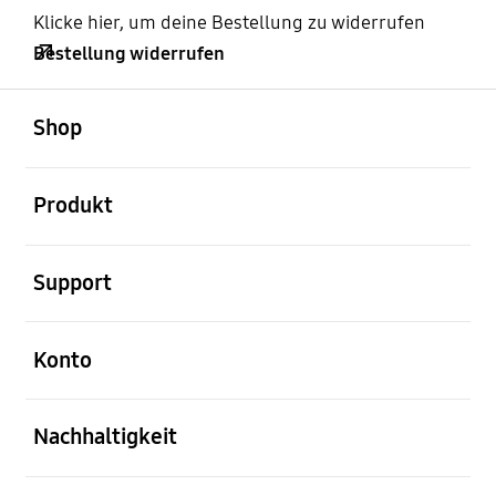
Klicke hier, um deine Bestellung zu widerrufen
Bestellung widerrufen
öffnen
Footer Navigation
Shop
öffnen
Produkt
öffnen
Support
öffnen
Konto
öffnen
Nachhaltigkeit
öffnen