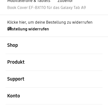
Mobiltelefone & Tablets
Zubehör
Book Cover EF-BX110 für das Galaxy Tab A9
Klicke hier, um deine Bestellung zu widerrufen
Bestellung widerrufen
öffnen
Footer Navigation
Shop
öffnen
Produkt
öffnen
Support
öffnen
Konto
öffnen