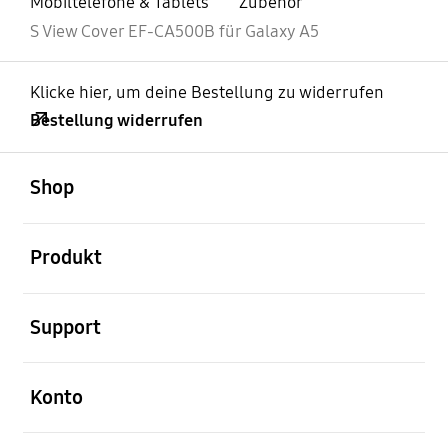
Mobiltelefone & Tablets
Zubehör
S View Cover EF-CA500B für Galaxy A5
Klicke hier, um deine Bestellung zu widerrufen
Bestellung widerrufen
öffnen
Footer Navigation
Shop
öffnen
Produkt
öffnen
Support
öffnen
Konto
öffnen