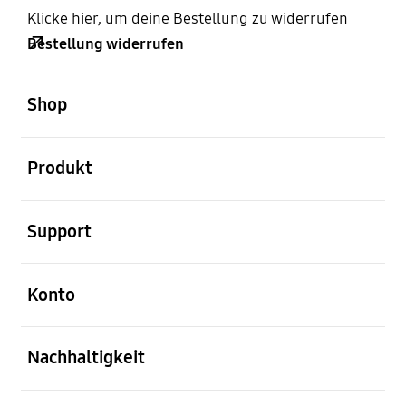
Klicke hier, um deine Bestellung zu widerrufen
Bestellung widerrufen
öffnen
Footer Navigation
Shop
öffnen
Produkt
öffnen
Support
öffnen
Konto
öffnen
Nachhaltigkeit
öffnen