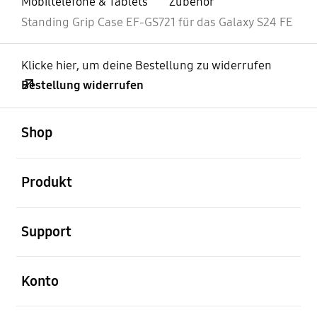
Mobiltelefone & Tablets
Zubehör
Standing Grip Case EF-GS721 für das Galaxy S24 FE
Klicke hier, um deine Bestellung zu widerrufen
Bestellung widerrufen
öffnen
Footer Navigation
Shop
öffnen
Produkt
öffnen
Support
öffnen
Konto
öffnen