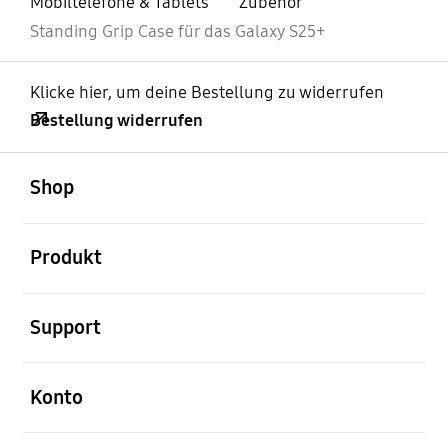
Mobiltelefone & Tablets
Zubehör
Standing Grip Case für das Galaxy S25+
Klicke hier, um deine Bestellung zu widerrufen
Bestellung widerrufen
öffnen
Footer Navigation
Shop
öffnen
Produkt
öffnen
Support
öffnen
Konto
öffnen