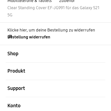
Mobiltelefone & Tablets
Zubehör
Clear Standing Cover EF-JG991 für das Galaxy S21
5G
Klicke hier, um deine Bestellung zu widerrufen
Bestellung widerrufen
öffnen
Footer Navigation
Shop
öffnen
Produkt
öffnen
Support
öffnen
Konto