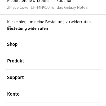
Mobiltelefone & Tablets
Zubehör
2Piece Cover EF-MN950 für das Galaxy Note8
Klicke hier, um deine Bestellung zu widerrufen
Bestellung widerrufen
öffnen
Footer Navigation
Shop
öffnen
Produkt
öffnen
Support
öffnen
Konto
öffnen