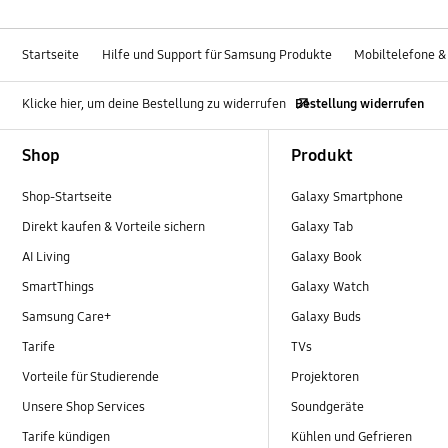
Startseite
Hilfe und Support für Samsung Produkte
Mobiltelefone &
Klicke hier, um deine Bestellung zu widerrufen
Bestellung widerrufen
Footer Navigation
Shop
Produkt
Shop-Startseite
Galaxy Smartphone
Direkt kaufen & Vorteile sichern
Galaxy Tab
AI Living
Galaxy Book
SmartThings
Galaxy Watch
Samsung Care+
Galaxy Buds
Tarife
TVs
Vorteile für Studierende
Projektoren
Unsere Shop Services
Soundgeräte
Tarife kündigen
Kühlen und Gefrieren