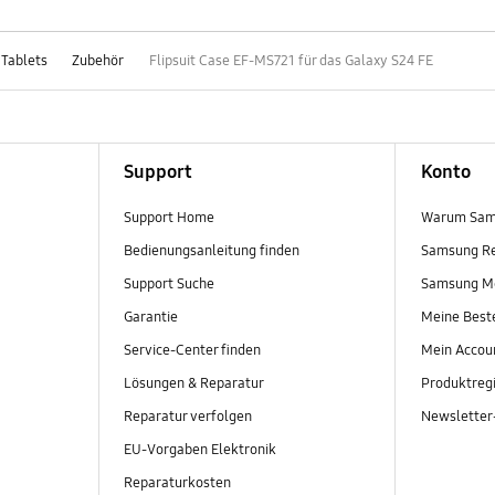
 Tablets
Zubehör
Flipsuit Case EF-MS721 für das Galaxy S24 FE
Support
Konto
Support Home
Warum Sam
Bedienungsanleitung finden
Samsung R
Support Suche
Samsung M
Garantie
Meine Best
Service-Center finden
Mein Accou
Lösungen & Reparatur
Produktregi
Reparatur verfolgen
Newslette
EU-Vorgaben Elektronik
Reparaturkosten