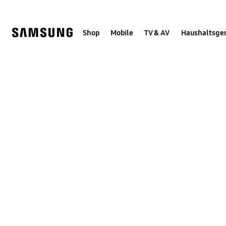
Skip
Skip
to
to
content
accessibility
help
Shop
Mobile
TV & AV
Haushaltsge