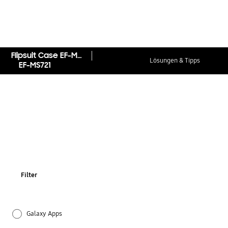
Flipsuit Case EF-MS721 für das Galaxy S24 FE
Lösungen & Tipps
EF-MS721
Filter
Galaxy Apps