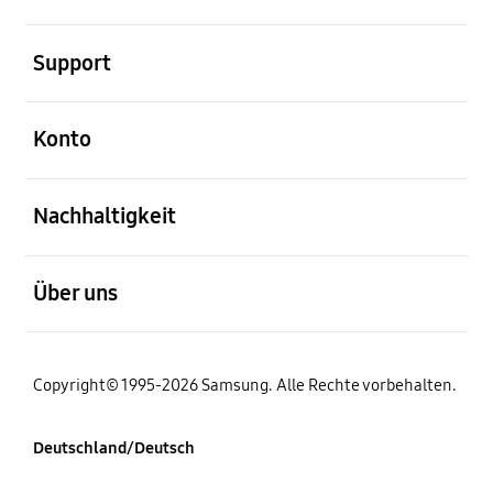
öffnen
Support
öffnen
Konto
öffnen
Nachhaltigkeit
öffnen
Über uns
Copyright© 1995-2026 Samsung. Alle Rechte vorbehalten.
Deutschland/Deutsch