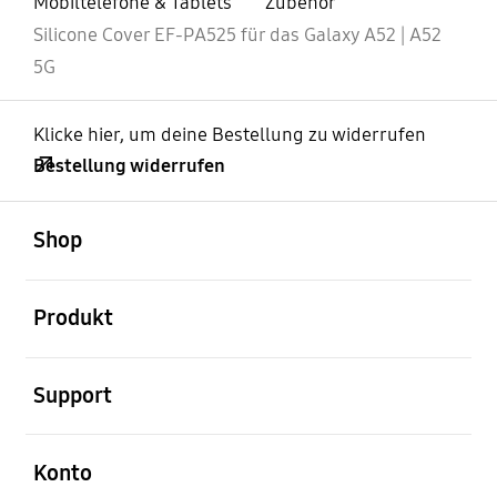
Mobiltelefone & Tablets
Zubehör
Silicone Cover EF-PA525 für das Galaxy A52 | A52
5G
Klicke hier, um deine Bestellung zu widerrufen
Bestellung widerrufen
öffnen
Footer Navigation
Shop
öffnen
Produkt
öffnen
Support
öffnen
Konto