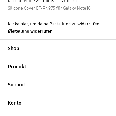
Mobiltelefone & Tablets
Zubehör
Silicone Cover EF-PN975 für Galaxy Note10+
Klicke hier, um deine Bestellung zu widerrufen
Bestellung widerrufen
öffnen
Footer Navigation
Shop
öffnen
Produkt
öffnen
Support
öffnen
Konto
öffnen