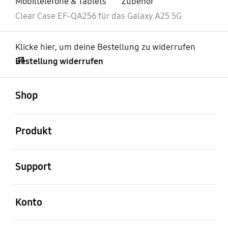
Mobiltelefone & Tablets
Zubehör
Clear Case EF-QA256 für das Galaxy A25 5G
Klicke hier, um deine Bestellung zu widerrufen
Bestellung widerrufen
öffnen
Footer Navigation
Shop
öffnen
Produkt
öffnen
Support
öffnen
Konto
öffnen