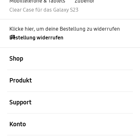
Mobiltelefone & Tablets
Zubehör
Clear Case für das Galaxy S23
Klicke hier, um deine Bestellung zu widerrufen
Bestellung widerrufen
öffnen
Footer Navigation
Shop
öffnen
Produkt
öffnen
Support
öffnen
Konto
öffnen