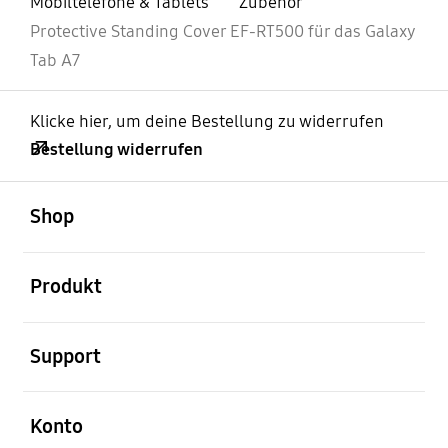
Mobiltelefone & Tablets
Zubehör
Protective Standing Cover EF-RT500 für das Galaxy
Tab A7
Klicke hier, um deine Bestellung zu widerrufen
Bestellung widerrufen
öffnen
Footer Navigation
Shop
öffnen
Produkt
öffnen
Support
öffnen
Konto