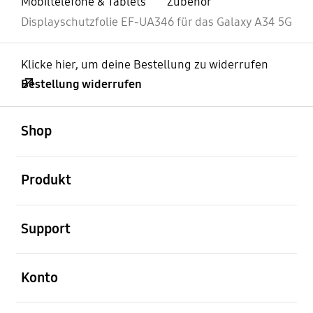
Mobiltelefone & Tablets
Zubehör
Displayschutzfolie EF-UA346 für das Galaxy A34 5G
Klicke hier, um deine Bestellung zu widerrufen
Bestellung widerrufen
öffnen
Footer Navigation
Shop
öffnen
Produkt
öffnen
Support
öffnen
Konto
öffnen