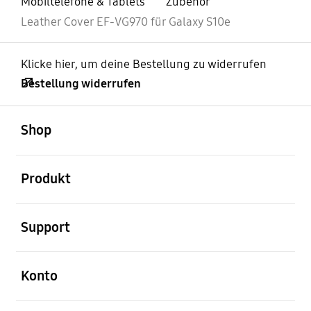
Mobiltelefone & Tablets
Zubehör
Leather Cover EF-VG970 für Galaxy S10e
Klicke hier, um deine Bestellung zu widerrufen
Bestellung widerrufen
öffnen
Footer Navigation
Shop
öffnen
Produkt
öffnen
Support
öffnen
Konto
öffnen