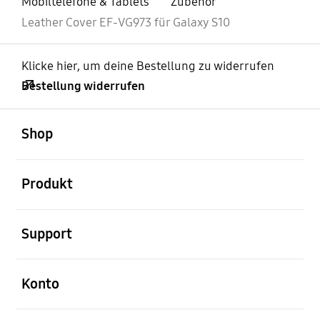
Mobiltelefone & Tablets
Zubehör
Leather Cover EF-VG973 für Galaxy S10
Klicke hier, um deine Bestellung zu widerrufen
Bestellung widerrufen
öffnen
Footer Navigation
Shop
öffnen
Produkt
öffnen
Support
öffnen
Konto
öffnen