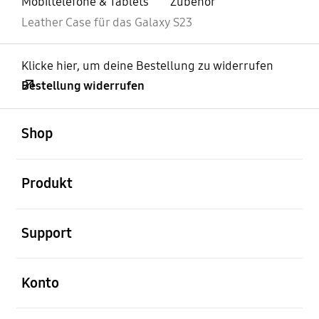
Mobiltelefone & Tablets
Zubehör
Leather Case für das Galaxy S23
Klicke hier, um deine Bestellung zu widerrufen
Bestellung widerrufen
öffnen
Footer Navigation
Shop
öffnen
Produkt
öffnen
Support
öffnen
Konto
öffnen