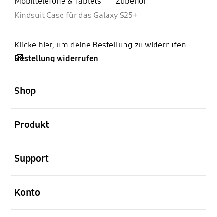
Mobiltelefone & Tablets
Zubehör
Kindsuit Case für das Galaxy S25+
Klicke hier, um deine Bestellung zu widerrufen
Bestellung widerrufen
öffnen
Footer Navigation
Shop
öffnen
Produkt
öffnen
Support
öffnen
Konto
öffnen