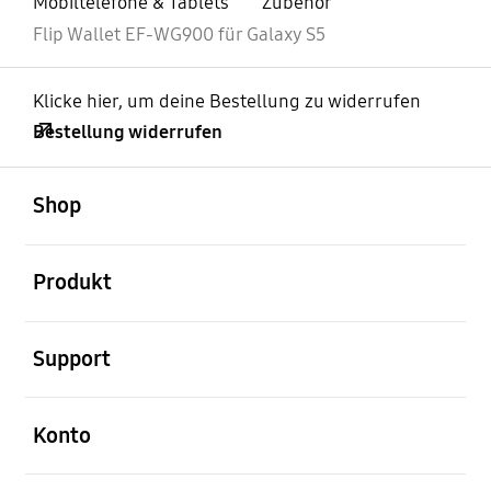
Mobiltelefone & Tablets
Zubehör
Flip Wallet EF-WG900 für Galaxy S5
Klicke hier, um deine Bestellung zu widerrufen
Bestellung widerrufen
öffnen
Footer Navigation
Shop
öffnen
Produkt
öffnen
Support
öffnen
Konto
öffnen