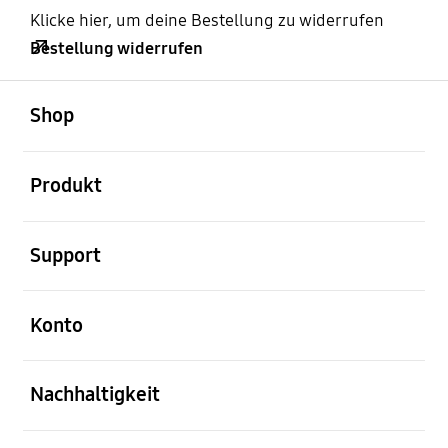
Klicke hier, um deine Bestellung zu widerrufen
Bestellung widerrufen
öffnen
Footer Navigation
Shop
öffnen
Produkt
öffnen
Support
öffnen
Konto
öffnen
Nachhaltigkeit
öffnen