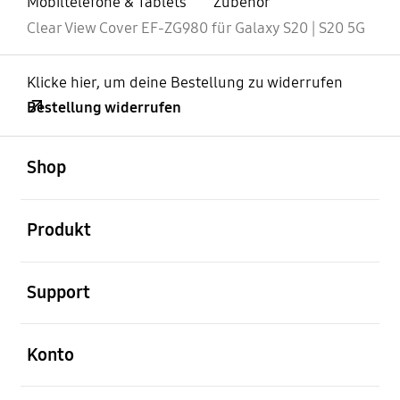
Mobiltelefone & Tablets
Zubehör
Clear View Cover EF-ZG980 für Galaxy S20 | S20 5G
Klicke hier, um deine Bestellung zu widerrufen
Bestellung widerrufen
öffnen
Footer Navigation
Shop
öffnen
Produkt
öffnen
Support
öffnen
Konto
öffnen