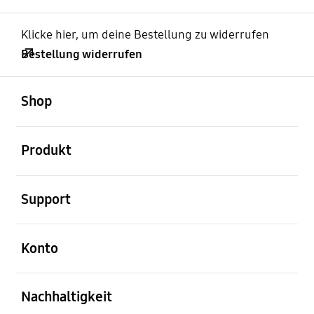
Klicke hier, um deine Bestellung zu widerrufen
Bestellung widerrufen
öffnen
Footer Navigation
Shop
öffnen
Produkt
öffnen
Support
öffnen
Konto
öffnen
Nachhaltigkeit