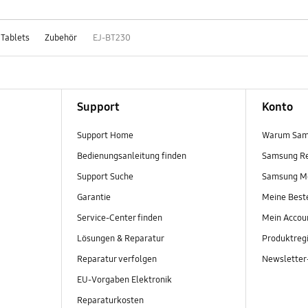
 Tablets
Zubehör
EJ-BT230
Support
Konto
Support Home
Warum Sam
Bedienungsanleitung finden
Samsung R
Support Suche
Samsung M
Garantie
Meine Best
Service-Center finden
Mein Accou
Lösungen & Reparatur
Produktregi
Reparatur verfolgen
Newslette
EU-Vorgaben Elektronik
Reparaturkosten