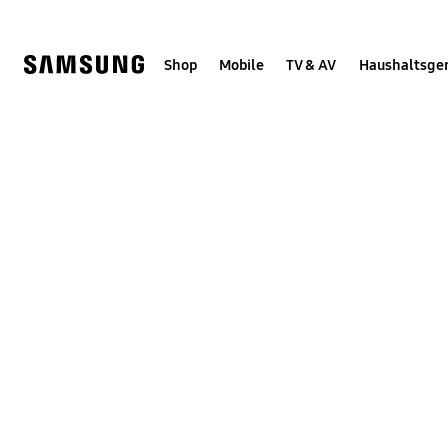
Skip
Skip
to
to
content
accessibility
help
Shop
Mobile
TV & AV
Haushaltsge