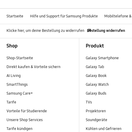
Startseite
Hilfe und Support für Samsung Produkte
Mobiltelefone &
Klicke hier, um deine Bestellung zu widerrufen
Bestellung widerrufen
Footer Navigation
Shop
Produkt
Shop-Startseite
Galaxy Smartphone
Direkt kaufen & Vorteile sichern
Galaxy Tab
AI Living
Galaxy Book
SmartThings
Galaxy Watch
Samsung Care+
Galaxy Buds
Tarife
TVs
Vorteile für Studierende
Projektoren
Unsere Shop Services
Soundgeräte
Tarife kündigen
Kühlen und Gefrieren