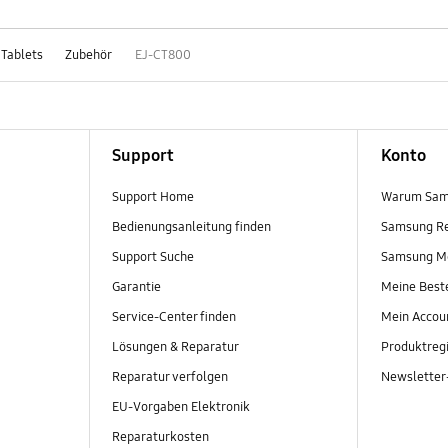
 Tablets
Zubehör
EJ-CT800
Support
Konto
Support Home
Warum Sam
Bedienungsanleitung finden
Samsung R
Support Suche
Samsung M
Garantie
Meine Best
Service-Center finden
Mein Accou
Lösungen & Reparatur
Produktregi
Reparatur verfolgen
Newslette
EU-Vorgaben Elektronik
Reparaturkosten