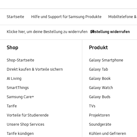
Startseite
Hilfe und Support für Samsung Produkte
Mobiltelefone &
Klicke hier, um deine Bestellung zu widerrufen
Bestellung widerrufen
Footer Navigation
Shop
Produkt
Shop-Startseite
Galaxy Smartphone
Direkt kaufen & Vorteile sichern
Galaxy Tab
AI Living
Galaxy Book
SmartThings
Galaxy Watch
Samsung Care+
Galaxy Buds
Tarife
TVs
Vorteile für Studierende
Projektoren
Unsere Shop Services
Soundgeräte
Tarife kündigen
Kühlen und Gefrieren