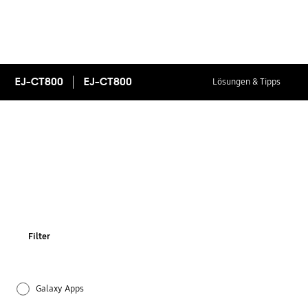
EJ-CT800
EJ-CT800
Lösungen & Tipps
Filter
Galaxy Apps