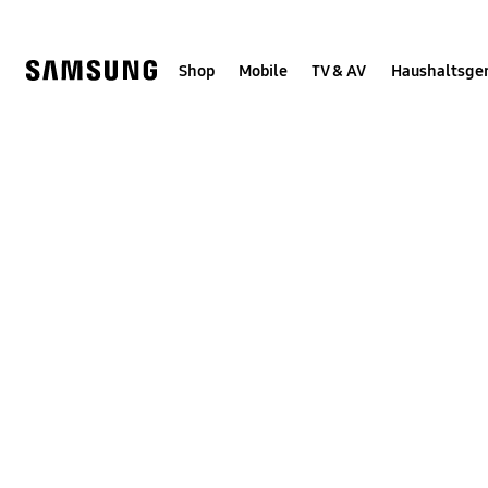
Skip
Skip
to
to
content
accessibility
help
Shop
Mobile
TV & AV
Haushaltsge