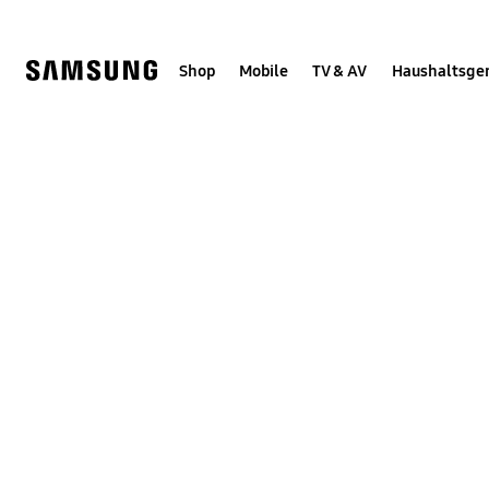
Skip
Skip
to
to
content
accessibility
help
Shop
Mobile
TV & AV
Haushaltsge