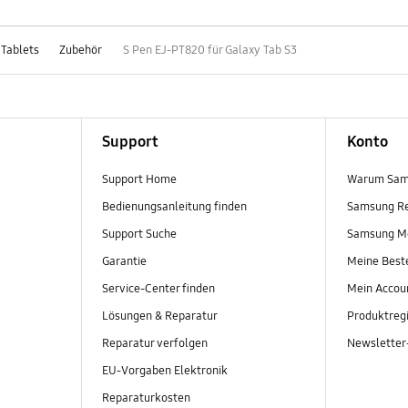
 Tablets
Zubehör
S Pen EJ-PT820 für Galaxy Tab S3
Support
Konto
Support Home
Warum Sam
Bedienungsanleitung finden
Samsung R
Support Suche
Samsung M
Garantie
Meine Best
Service-Center finden
Mein Accou
Lösungen & Reparatur
Produktregi
Reparatur verfolgen
Newslette
EU-Vorgaben Elektronik
Reparaturkosten