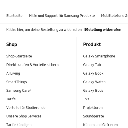
Startseite
Hilfe und Support für Samsung Produkte
Mobiltelefone &
Klicke hier, um deine Bestellung zu widerrufen
Bestellung widerrufen
Footer Navigation
Shop
Produkt
Shop-Startseite
Galaxy Smartphone
Direkt kaufen & Vorteile sichern
Galaxy Tab
AI Living
Galaxy Book
SmartThings
Galaxy Watch
Samsung Care+
Galaxy Buds
Tarife
TVs
Vorteile für Studierende
Projektoren
Unsere Shop Services
Soundgeräte
Tarife kündigen
Kühlen und Gefrieren