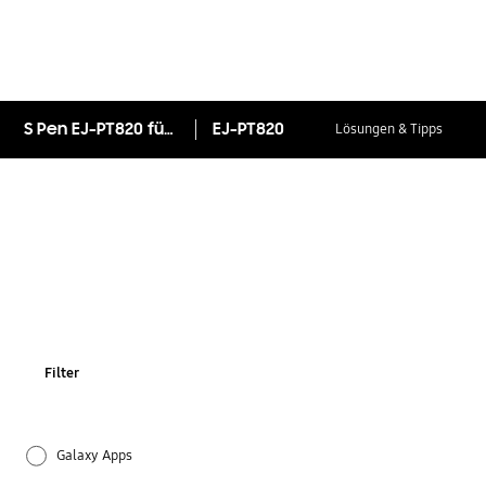
S Pen EJ-PT820 für Galaxy Tab S3
EJ-PT820
Lösungen & Tipps
Filter
Galaxy Apps