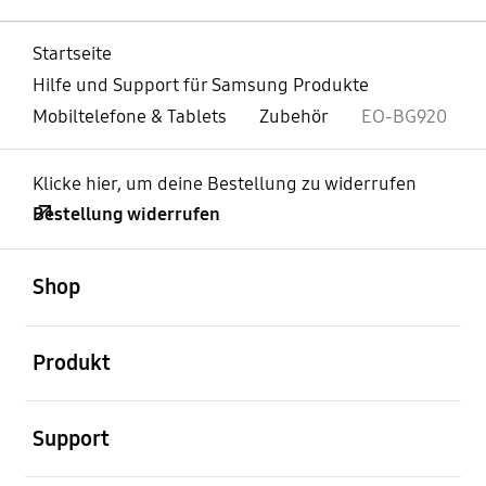
Startseite
Hilfe und Support für Samsung Produkte
Mobiltelefone & Tablets
Zubehör
EO-BG920
Klicke hier, um deine Bestellung zu widerrufen
Bestellung widerrufen
öffnen
Footer Navigation
Shop
öffnen
Produkt
öffnen
Support
öffnen