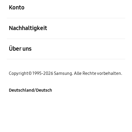
Konto
öffnen
Nachhaltigkeit
öffnen
Über uns
Copyright© 1995-2026 Samsung. Alle Rechte vorbehalten.
Deutschland/Deutsch