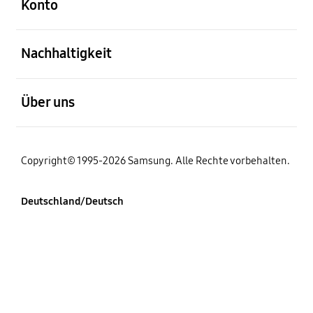
Konto
öffnen
Nachhaltigkeit
öffnen
Über uns
Copyright© 1995-2026 Samsung. Alle Rechte vorbehalten.
Deutschland/Deutsch