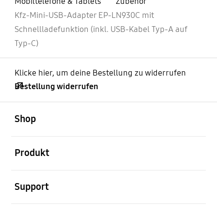
Mobiltelefone & Tablets
Zubehör
Kfz-Mini-USB-Adapter EP-LN930C mit
Schnellladefunktion (inkl. USB-Kabel Typ-A auf
Typ-C)
Klicke hier, um deine Bestellung zu widerrufen
Bestellung widerrufen
öffnen
Footer Navigation
Shop
öffnen
Produkt
öffnen
Support
öffnen