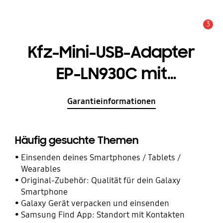
3
Service Hinweis
Kfz-Mini-USB-Adapter
EP-LN930C mit
Schnellladefunktion
Garantieinformationen
(inkl. USB-Kabel Typ-A
auf Typ-C)
Häufig gesuchte Themen
Einsenden deines Smartphones / Tablets /
Wearables
Original-Zubehör: Qualität für dein Galaxy
Smartphone
Galaxy Gerät verpacken und einsenden
Samsung Find App: Standort mit Kontakten