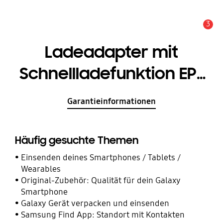
3
Service Hinweis
Ladeadapter mit
Schnellladefunktion EP-
TA800N (USB Type-C,
Garantieinformationen
25W)
Häufig gesuchte Themen
Einsenden deines Smartphones / Tablets /
Wearables
Original-Zubehör: Qualität für dein Galaxy
Smartphone
Galaxy Gerät verpacken und einsenden
Samsung Find App: Standort mit Kontakten