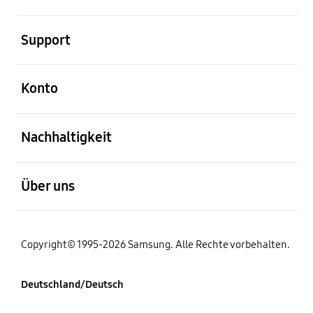
öffnen
Support
öffnen
Konto
öffnen
Nachhaltigkeit
öffnen
Über uns
Copyright© 1995-2026 Samsung. Alle Rechte vorbehalten.
Deutschland/Deutsch