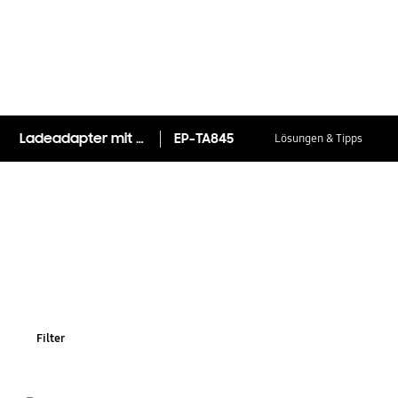
Ladeadapter mit Schnellladefunktion EP-TA845 (USB Type-C, 45 W)
EP-TA845
Lösungen & Tipps
Filter