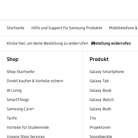
Startseite
Hilfe und Support für Samsung Produkte
Mobiltelefone &
Klicke hier, um deine Bestellung zu widerrufen
Bestellung widerrufen
Footer Navigation
Shop
Produkt
Shop-Startseite
Galaxy Smartphone
Direkt kaufen & Vorteile sichern
Galaxy Tab
AI Living
Galaxy Book
SmartThings
Galaxy Watch
Samsung Care+
Galaxy Buds
Tarife
TVs
Vorteile für Studierende
Projektoren
Unsere Shop Services
Soundgeräte