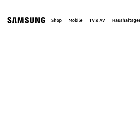
Skip
Skip
to
to
content
accessibility
help
Shop
Mobile
TV & AV
Haushaltsge