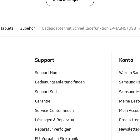
Mehr anzeigen
 Tablets
Zubehör
Ladeadapter mit Schnellladefunktion EP-TA845 (USB T
Support
Konto
Support Home
Warum Sam
Bedienungsanleitung finden
Samsung R
Support Suche
Samsung M
Garantie
Meine Best
Service-Center finden
Mein Accou
Lösungen & Reparatur
Produktregi
Reparatur verfolgen
Newslette
EU-Vorgaben Elektronik