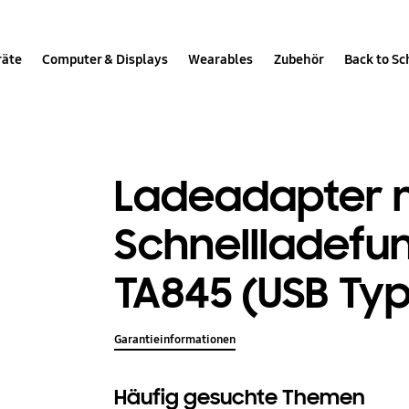
räte
Computer & Displays
Wearables
Zubehör
Back to Sc
Ladeadapter 
Schnellladefun
TA845 (USB Ty
Garantieinformationen
Häufig gesuchte Themen