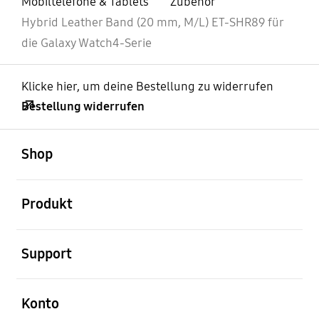
Mobiltelefone & Tablets
Zubehör
Hybrid Leather Band (20 mm, M/L) ET-SHR89 für
die Galaxy Watch4-Serie
Klicke hier, um deine Bestellung zu widerrufen
Bestellung widerrufen
öffnen
Footer Navigation
Shop
öffnen
Produkt
öffnen
Support
öffnen
Konto