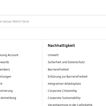
ie Galaxy Watch-Serie
Nachhaltigkeit
sung Account
Umwelt
ewards
Sicherheit und Datenschutz
embers
Barrierefreiheit
ellungen
Erklärung zur Barrierefreiheit
nt
Integrativer Arbeitsplatz
strierung
Corporate Citizenship
r-Anmeldung
Corporate Sustainability
Verantwortung in der Lieferkette