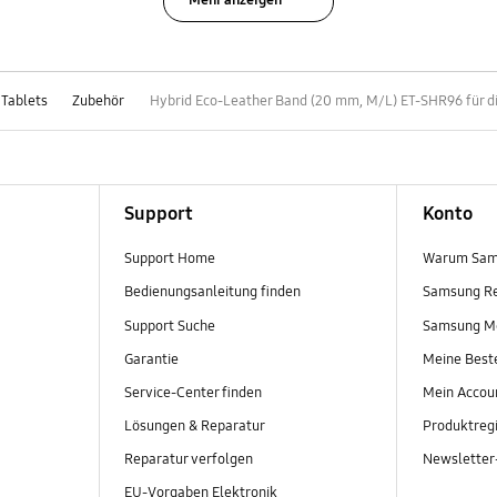
Mehr anzeigen
 Tablets
Zubehör
Hybrid Eco-Leather Band (20 mm, M/L) ET-SHR96 für d
Support
Konto
Support Home
Warum Sam
Bedienungsanleitung finden
Samsung R
Support Suche
Samsung M
Garantie
Meine Best
Service-Center finden
Mein Accou
Lösungen & Reparatur
Produktregi
Reparatur verfolgen
Newslette
EU-Vorgaben Elektronik