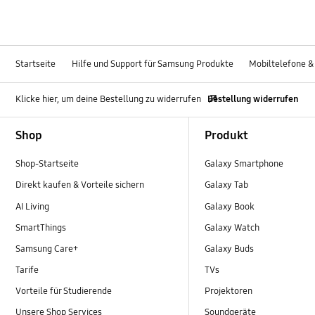
Startseite
Hilfe und Support für Samsung Produkte
Mobiltelefone &
Klicke hier, um deine Bestellung zu widerrufen
Bestellung widerrufen
Footer Navigation
Shop
Produkt
Shop-Startseite
Galaxy Smartphone
Direkt kaufen & Vorteile sichern
Galaxy Tab
AI Living
Galaxy Book
SmartThings
Galaxy Watch
Samsung Care+
Galaxy Buds
Tarife
TVs
Vorteile für Studierende
Projektoren
Unsere Shop Services
Soundgeräte