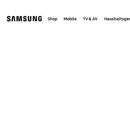
Skip
Skip
to
to
content
accessibility
help
Shop
Mobile
TV & AV
Haushaltsge