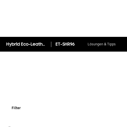
Hybrid Eco-Leather Band (20 mm, M/L) ET-SHR96 für die Galaxy Watch-Serie
ET-SHR96
Lösungen & Tipps
Filter