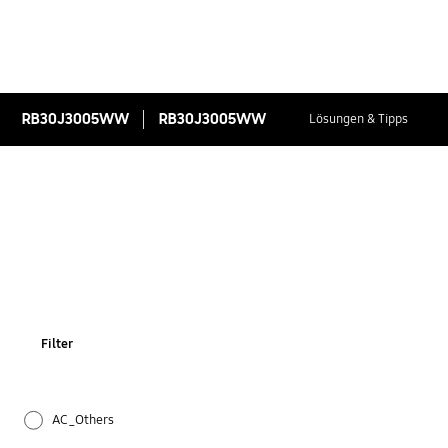
RB30J3005WW
RB30J3005WW
Lösungen & Tipps
Filter
AC_Others