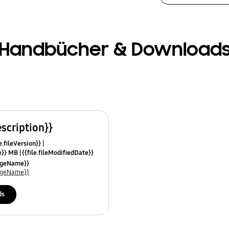
Handbücher & Download
escription}}
e.fileVersion}}
ze}} MB
{{file.fileModifiedDate}}
mes}}
uageName}}
uageName}}
ds