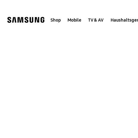
Skip
Skip
to
to
content
accessibility
help
Shop
Mobile
TV & AV
Haushaltsge