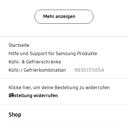
Mehr anzeigen
Startseite
Hilfe und Support für Samsung Produkte
Kühl- & Gefrierschränke
Kühl-/ Gefrierkombination
RB30J3100SA
Klicke hier, um deine Bestellung zu widerrufen
Bestellung widerrufen
öffnen
Footer Navigation
Shop
öffnen