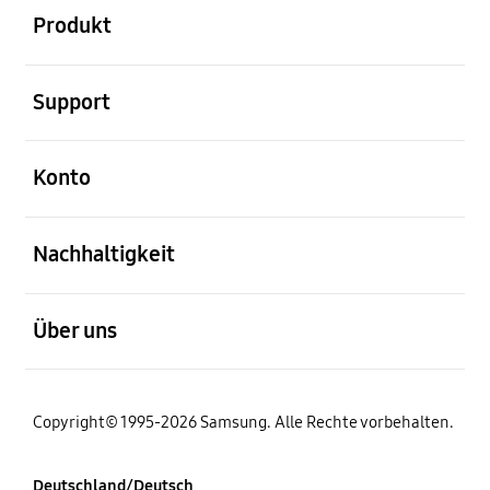
Produkt
öffnen
Support
öffnen
Konto
öffnen
Nachhaltigkeit
öffnen
Über uns
Copyright© 1995-2026 Samsung. Alle Rechte vorbehalten.
Deutschland/Deutsch