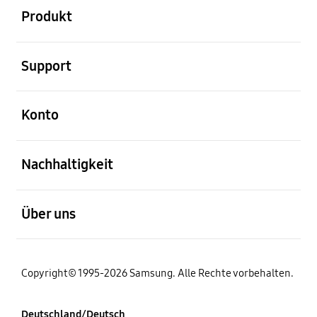
Produkt
öffnen
Support
öffnen
Konto
öffnen
Nachhaltigkeit
öffnen
Über uns
Copyright© 1995-2026 Samsung. Alle Rechte vorbehalten.
Deutschland/Deutsch