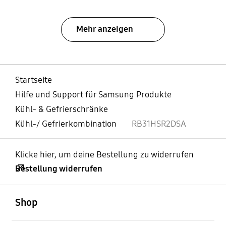
Mehr anzeigen
Startseite
Hilfe und Support für Samsung Produkte
Kühl- & Gefrierschränke
Kühl-/ Gefrierkombination
RB31HSR2DSA
Klicke hier, um deine Bestellung zu widerrufen
Bestellung widerrufen
öffnen
Footer Navigation
Shop
öffnen