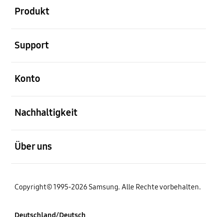
Produkt
öffnen
Support
öffnen
Konto
öffnen
Nachhaltigkeit
öffnen
Über uns
Copyright© 1995-2026 Samsung. Alle Rechte vorbehalten.
Deutschland/Deutsch