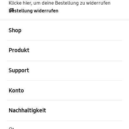
Klicke hier, um deine Bestellung zu widerrufen
Bestellung widerrufen
öffnen
Footer Navigation
Shop
öffnen
Produkt
öffnen
Support
öffnen
Konto
öffnen
Nachhaltigkeit
öffnen