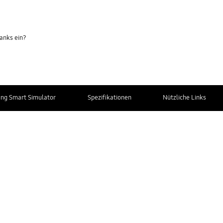
ranks ein?
ng Smart Simulator
Spezifikationen
Nützliche Links
Kontakt zum
Weitere Informationen
Service