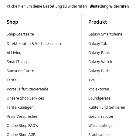
Klicke hier, um deine Bestellung zu widerrufen
Bestellung widerrufen
Footer Navigation
Shop
Produkt
Shop-Startseite
Galaxy Smartphone
Direkt kaufen & Vorteile sichern
Galaxy Tab
AI Living
Galaxy Book
SmartThings
Galaxy Watch
Samsung Care+
Galaxy Buds
Tarife
TVs
Vorteile für Studierende
Projektoren
Unsere Shop Services
Soundgeräte
Tarife kündigen
Kühlen und Gefrieren
Preis Versprechen
Geschirrspüler
Online Shop FAQ's
Wäschepflege
Online Shop AGB
Staubsauger