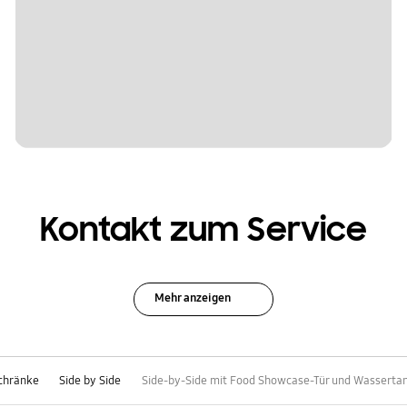
Kontakt zum Service
Mehr anzeigen
schränke
Side by Side
Side-by-Side mit Food Showcase-Tür und Wassertan