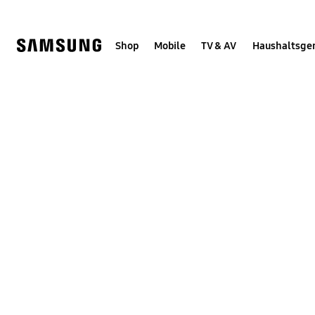
Skip
Skip
to
to
content
accessibility
help
Shop
Mobile
TV & AV
Haushaltsge