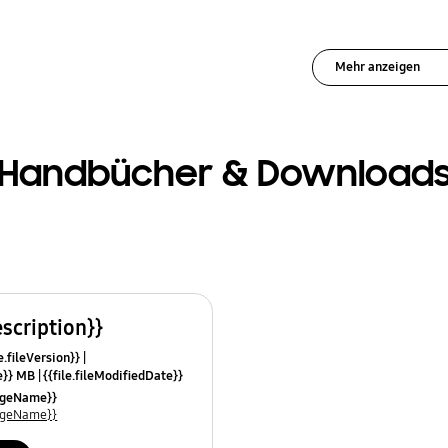
Mehr anzeigen
Handbücher & Download
escription}}
e.fileVersion}}
ze}} MB
{{file.fileModifiedDate}}
mes}}
uageName}}
uageName}}