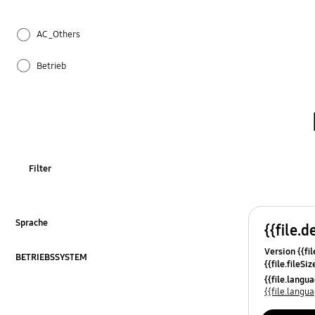
AC_Others
Betrieb
Einstellung
Eis & Wasser
Geräusch
Filter
How to use
Installation / Wasseranschluss
Sprache
{{file.d
ausklappen
Version {{fil
Installation & Inbetriebnahme
BETRIEBSSYSTEM
{{file.fileSi
ausklappen
{{file.osNa
{{file.lang
Kühlung
{{file.lang