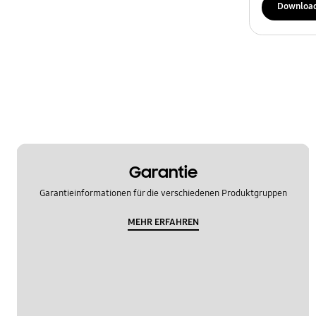
Leistung
Downloa
REF_Sonstige
Spezifikationen
Verwendung
OT_Sonstige
Garantie
Garantieinformationen für die verschiedenen Produktgruppen
MEHR ERFAHREN