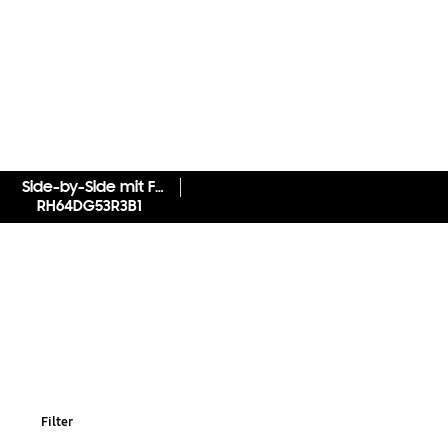
Side-by-Side mit Food Showcase-Tür und Wassertank, 628 ℓ
RH64DG53R3B1
Filter