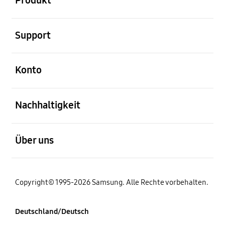
Produkt
öffnen
Support
öffnen
Konto
öffnen
Nachhaltigkeit
öffnen
Über uns
Copyright© 1995-2026 Samsung. Alle Rechte vorbehalten.
Deutschland/Deutsch