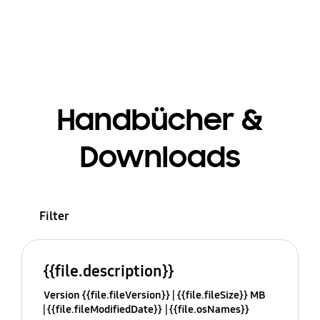
Handbücher &
Downloads
Filter
{{file.description}}
Version {{file.fileVersion}}
{{file.fileSize}} MB
{{file.fileModifiedDate}}
{{file.osNames}}