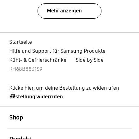
Mehr anzeigen
Startseite
Hilfe und Support für Samsung Produkte
Kühl- & Gefrierschränke
Side by Side
RH68B8831S9
Klicke hier, um deine Bestellung zu widerrufen
Bestellung widerrufen
öffnen
Footer Navigation
Shop
öffnen