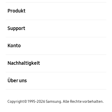
öffnen
Produkt
öffnen
Support
öffnen
Konto
öffnen
Nachhaltigkeit
öffnen
Über uns
Copyright© 1995-2026 Samsung. Alle Rechte vorbehalten.