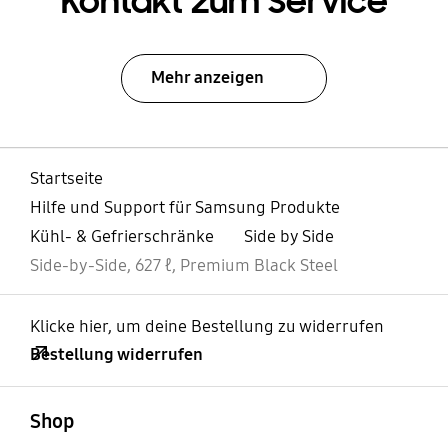
Kontakt zum Service
Mehr anzeigen
Startseite
Hilfe und Support für Samsung Produkte
Kühl- & Gefrierschränke
Side by Side
Side-by-Side, 627 ℓ, Premium Black Steel
Klicke hier, um deine Bestellung zu widerrufen
Bestellung widerrufen
öffnen
Footer Navigation
Shop